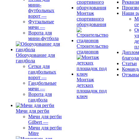
Реквиз
мини-
Произв
футбольных
Монтаж
Наши р
ворот
—
спортивного
М
Футзальные
оборудования
се
мячи
—
О
Ворота для
ул
мини-футбола
д
Строительство
п
стадионов
Диплом
Оборудование для
благода
гандбола
Статьи
Сетки для
Команд
гандбольных
Отзывы
ворот
—
Монтаж
Гандбольные
детских
мячи
—
площадок под
Ворота для
ключ
гандбола
Мячи для регби
Мячи для регби
Gilbert
—
Мячи для регби
Mitre