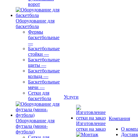
ворот
Оборудование для
баскетбола
Фермы
баскетбольные
—
Баскетбольные
стойки
—
Баскетбольные
щиты
—
Баскетбольные
кольца
—
Баскетбольные
мячи
—
Сетки для
Услуги
баскетбола
Компания
Оборудование для
Изготовление
футзала (мини-
сетки на заказ
О комп
футбола)
Доставк
Сетки для