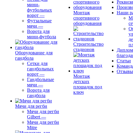
Реквиз
мини-
Произв
футбольных
Монтаж
Наши р
ворот
—
спортивного
М
Футзальные
оборудования
се
мячи
—
О
Ворота для
ул
мини-футбола
д
Строительство
п
стадионов
Диплом
Оборудование для
благода
гандбола
Статьи
Сетки для
Команд
гандбольных
Отзывы
ворот
—
Монтаж
Гандбольные
детских
мячи
—
площадок под
Ворота для
ключ
гандбола
Мячи для регби
Мячи для регби
Gilbert
—
Мячи для регби
Mitre