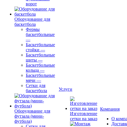
ворот
Оборудование для
баскетбола
Фермы
баскетбольные
—
Баскетбольные
стойки
—
Баскетбольные
щиты
—
Баскетбольные
кольца
—
Баскетбольные
мячи
—
Сетки для
Услуги
баскетбола
Компания
Оборудование для
Изготовление
футзала (мини-
сетки на заказ
О комп
футбола)
Доставк
Сетки для