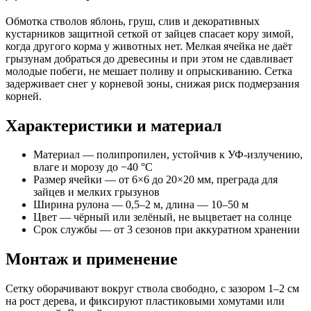
Обмотка стволов яблонь, груш, слив и декоративных
кустарников защитной сеткой от зайцев спасает кору зимой,
когда другого корма у животных нет. Мелкая ячейка не даёт
грызунам добраться до древесины и при этом не сдавливает
молодые побеги, не мешает поливу и опрыскиванию. Сетка
задерживает снег у корневой зоны, снижая риск подмерзания
корней.
Характеристики и материал
Материал — полипропилен, устойчив к УФ-излучению,
влаге и морозу до −40 °C
Размер ячейки — от 6×6 до 20×20 мм, преграда для
зайцев и мелких грызунов
Ширина рулона — 0,5–2 м, длина — 10–50 м
Цвет — чёрный или зелёный, не выцветает на солнце
Срок службы — от 3 сезонов при аккуратном хранении
Монтаж и применение
Сетку оборачивают вокруг ствола свободно, с зазором 1–2 см
на рост дерева, и фиксируют пластиковыми хомутами или