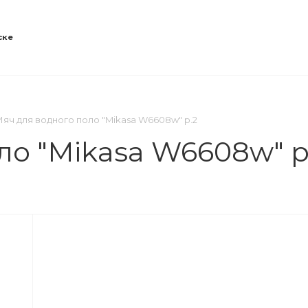
ске
ОВОСТИ
КОНТАКТЫ
яч для водного поло "Mikasa W6608w" р.2
ло "Mikasa W6608w" р