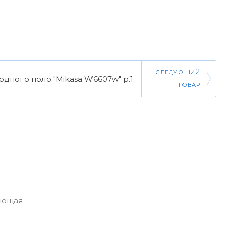
СЛЕДУЮЩИЙ
одного поло "Mikasa W6607w" р.1
ТОВАР
вающая