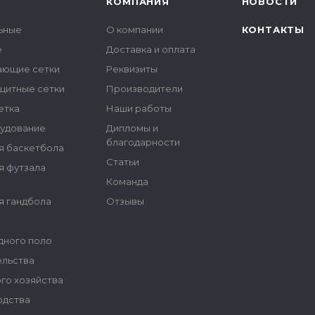
КОМПАНИЯ
НОВОСТИ
льные
О компании
КОНТАКТЫ
е
Доставка и оплата
ающие сетки
Реквизиты
щитные сетки
Производители
етка
Наши работы
удование
Дипломы и
благодарности
я баскетбола
Статьи
я футзала
Команда
я гандбола
Отзывы
дного поло
ельства
ого хозяйства
одства