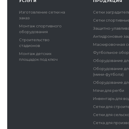
УСЛУГИ
ПРОДУКЦИЯ
Изготовление сетки на
Сетки заградите
заказ
Сетки спортивны
Монтаж спортивного
Защитно-улавлив
оборудования
Антидроновые за
Строительство
Маскировочная с
стадионов
Футбольное обор
Монтаж детских
площадок под ключ
Оборудование дл
Оборудование дл
(мини-футбола)
Оборудование дл
Мячи для регби
Инвентарь для во
Сетки для строит
Сетки для сельск
Сетка для произв