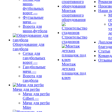
Реквиз
мини-
Произв
футбольных
Монтаж
Наши р
ворот
—
спортивного
М
Футзальные
оборудования
се
мячи
—
О
Ворота для
ул
мини-футбола
д
Строительство
п
стадионов
Диплом
Оборудование для
благода
гандбола
Статьи
Сетки для
Команд
гандбольных
Отзывы
ворот
—
Монтаж
Гандбольные
детских
мячи
—
площадок под
Ворота для
ключ
гандбола
Мячи для регби
Мячи для регби
Gilbert
—
Мячи для регби
Mitre