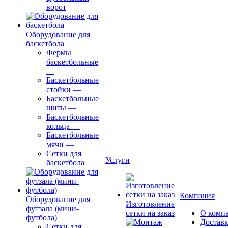
ворот
Оборудование для
баскетбола
Фермы
баскетбольные
—
Баскетбольные
стойки
—
Баскетбольные
щиты
—
Баскетбольные
кольца
—
Баскетбольные
мячи
—
Сетки для
Услуги
баскетбола
Компания
Оборудование для
Изготовление
футзала (мини-
сетки на заказ
О комп
футбола)
Доставк
Сетки для