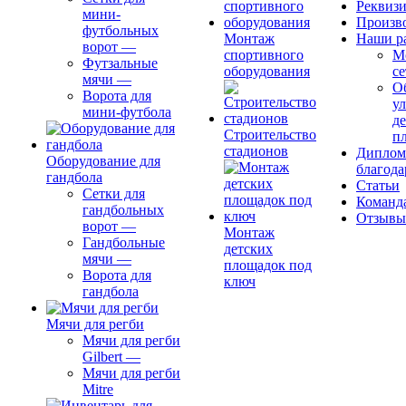
Реквиз
мини-
Произв
футбольных
Монтаж
Наши р
ворот
—
спортивного
М
Футзальные
оборудования
се
мячи
—
О
Ворота для
ул
мини-футбола
д
Строительство
п
стадионов
Диплом
Оборудование для
благода
гандбола
Статьи
Сетки для
Команд
гандбольных
Отзывы
ворот
—
Монтаж
Гандбольные
детских
мячи
—
площадок под
Ворота для
ключ
гандбола
Мячи для регби
Мячи для регби
Gilbert
—
Мячи для регби
Mitre