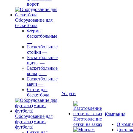
ворот
Оборудование для
баскетбола
Фермы
баскетбольные
—
Баскетбольные
стойки
—
Баскетбольные
щиты
—
Баскетбольные
кольца
—
Баскетбольные
мячи
—
Сетки для
Услуги
баскетбола
Компания
Оборудование для
Изготовление
футзала (мини-
сетки на заказ
О комп
футбола)
Доставк
Сетки для