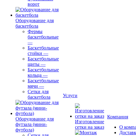
ворот
Оборудование для
баскетбола
Фермы
баскетбольные
—
Баскетбольные
стойки
—
Баскетбольные
щиты
—
Баскетбольные
кольца
—
Баскетбольные
мячи
—
Сетки для
Услуги
баскетбола
Компания
Оборудование для
Изготовление
футзала (мини-
сетки на заказ
О комп
футбола)
Доставк
Сетки для