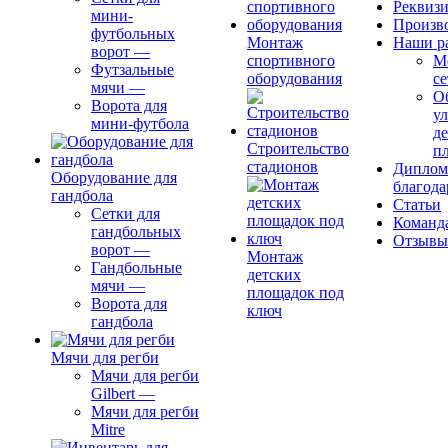
Реквиз
мини-
Произв
футбольных
Монтаж
Наши р
ворот
—
спортивного
М
Футзальные
оборудования
се
мячи
—
О
Ворота для
ул
мини-футбола
д
Строительство
п
стадионов
Диплом
Оборудование для
благода
гандбола
Статьи
Сетки для
Команд
гандбольных
Отзывы
ворот
—
Монтаж
Гандбольные
детских
мячи
—
площадок под
Ворота для
ключ
гандбола
Мячи для регби
Мячи для регби
Gilbert
—
Мячи для регби
Mitre