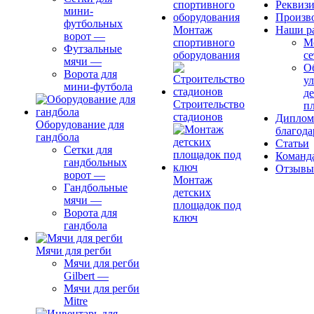
Реквиз
мини-
Произв
футбольных
Монтаж
Наши р
ворот
—
спортивного
М
Футзальные
оборудования
се
мячи
—
О
Ворота для
ул
мини-футбола
д
Строительство
п
стадионов
Диплом
Оборудование для
благода
гандбола
Статьи
Сетки для
Команд
гандбольных
Отзывы
ворот
—
Монтаж
Гандбольные
детских
мячи
—
площадок под
Ворота для
ключ
гандбола
Мячи для регби
Мячи для регби
Gilbert
—
Мячи для регби
Mitre