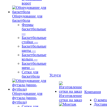
ворот
Оборудование для
баскетбола
Фермы
баскетбольные
—
Баскетбольные
стойки
—
Баскетбольные
щиты
—
Баскетбольные
кольца
—
Баскетбольные
мячи
—
Сетки для
Услуги
баскетбола
Компания
Оборудование для
Изготовление
футзала (мини-
сетки на заказ
О комп
футбола)
Доставк
Сетки для