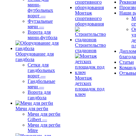
Реквиз
мини-
Произв
футбольных
Монтаж
Наши р
ворот
—
спортивного
М
Футзальные
оборудования
се
мячи
—
О
Ворота для
ул
мини-футбола
д
Строительство
п
стадионов
Диплом
Оборудование для
благода
гандбола
Статьи
Сетки для
Команд
гандбольных
Отзывы
ворот
—
Монтаж
Гандбольные
детских
мячи
—
площадок под
Ворота для
ключ
гандбола
Мячи для регби
Мячи для регби
Gilbert
—
Мячи для регби
Mitre