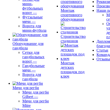
Реквиз
мини-
Произв
футбольных
Монтаж
Наши р
ворот
—
спортивного
М
Футзальные
оборудования
се
мячи
—
О
Ворота для
ул
мини-футбола
д
Строительство
п
стадионов
Диплом
Оборудование для
благода
гандбола
Статьи
Сетки для
Команд
гандбольных
Отзывы
ворот
—
Монтаж
Гандбольные
детских
мячи
—
площадок под
Ворота для
ключ
гандбола
Мячи для регби
Мячи для регби
Gilbert
—
Мячи для регби
Mitre