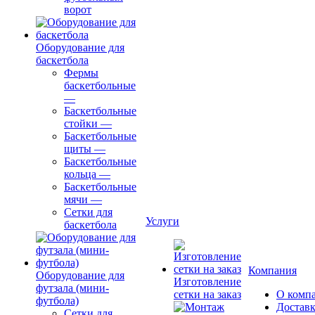
ворот
Оборудование для
баскетбола
Фермы
баскетбольные
—
Баскетбольные
стойки
—
Баскетбольные
щиты
—
Баскетбольные
кольца
—
Баскетбольные
мячи
—
Сетки для
Услуги
баскетбола
Компания
Оборудование для
Изготовление
футзала (мини-
сетки на заказ
О комп
футбола)
Доставк
Сетки для